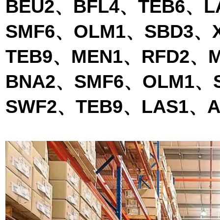
BEU2、BFL4、TEB6、
SMF6、OLM1、SBD3、
TEB9、MEN1、RFD2、
BNA2、SMF6、OLM1、S
SWF2、TEB9、LAS1、