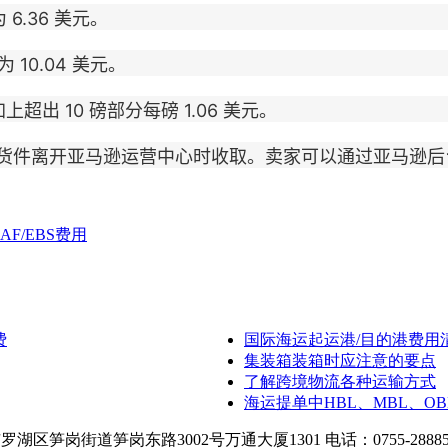
 6.36 美元。
 10.04 美元。
超出 10 磅部分每磅 1.06 美元。
件离开亚马逊运营中心时收取。卖家可以通过亚马逊后台
F/EBS费用
费
国际海运起运港/目的港费用清
集装箱装箱时应注意的要点
了解跨境物流各种运输方式
海运提单中HBL、MBL、O
笋岗街道笋岗东路3002号万通大厦1301 电话：0755-28885831 传