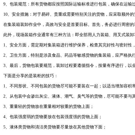
‌9、包装规范‌：所有货物都应按照国际运输标准进行包装，确保在运输
1‌0、安全措施‌：对于易碎、贵重或需要特别关注的货物，应采取额外的
在集装箱装卸作业中，高效与安全是首要目标。首先，务必进行周密的
此外，现场装箱作业通常有三种方法：即全部用人力装箱、用叉式装卸
1、安全方面，需定期对集装箱进行维护保养，检查其完好性与密封性
2、卫生方面，特别是涉及食品、药品等敏感货物的集装箱，应严格执
3、最后，货物包装要规范，装卸过程要遵循指令，按量有序进行，以
下面是分享的是装柜的技巧：
1、不同形状、不同包装的货物尽可能不要装在一起；以适当增加容积
2、从包装中会渗出灰尘、液体、潮气、臭气等的货物，尽可能不要与
3、重量轻的货物放在重量相对较重的货物上面；
4、包装强度弱的货物要放在包装强度强的货物上面；
5、液体类货物和清洁类货物要尽量放在其他货物下面；