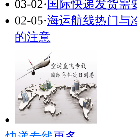
03-02
·
国际快递发货需
02-05
·
海运航线热门与
的注意
快递专线
更多