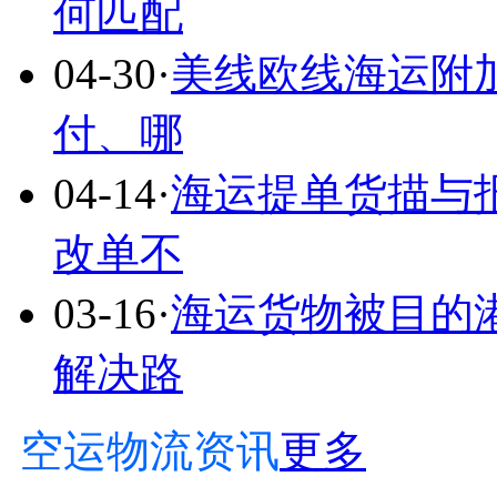
何匹配
04-30
·
美线欧线海运附
付、哪
04-14
·
海运提单货描与
改单不
03-16
·
海运货物被目的
解决路
空运物流资讯
更多