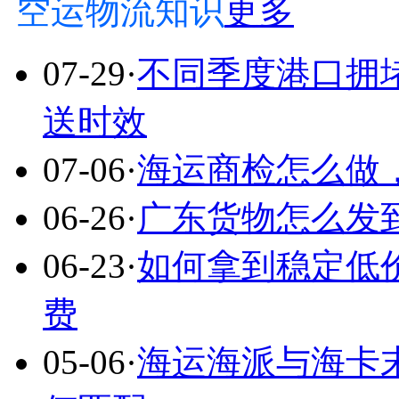
空运物流知识
更多
07-29
·
不同季度港口拥
送时效
07-06
·
海运商检怎么做
06-26
·
广东货物怎么发
06-23
·
如何拿到稳定低
费
05-06
·
海运海派与海卡