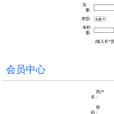
实
重:
类型:
体积
重:
(输入长*宽
会员中心
用户
名：
密
码：