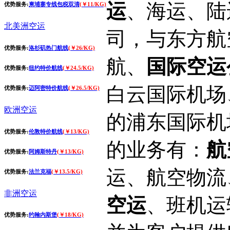
运
、海运、陆
优势服务:
柬埔寨专线包税双清
(￥11/KG)
北美洲空运
司，与东方航
优势服务:
洛杉矶热门航线
(￥26/KG)
航、
国际空运
优势服务:
纽约特价航线
(￥24.5/KG)
白云国际机场
优势服务:
迈阿密特价航线
(￥26.5/KG)
欧洲空运
的浦东国际机
优势服务:
伦敦特价航线
(￥13/KG)
的业务有：
航
优势服务:
阿姆斯特丹
(￥13/KG)
运、航空物流
优势服务:
法兰克福
(￥13.5/KG)
非洲空运
空运
、班机运
优势服务:
约翰内斯堡
(￥18/KG)